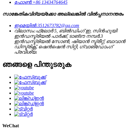
ഫോൺ:
+86 13434764645
സാങ്കേതികവിദ്യയ്‌ക്കോ അല്ലെങ്കിൽ വിൽപ്പനാനന്തരം
ഇമെയിൽ:
3512673782@qq.com
വിലാസം:
ഫ്ലോർ 5, ബിൽഡിംഗ് ഇ, സിൻഹുയി
ഇൻഡസ്ട്രിയൽ പാർക്ക്, ടാങ്ടൗ നമ്പർ.3
ഇൻഡസ്ട്രിയൽ സോൺ, ഷിയാൻ സ്ട്രീറ്റ്, ബാവാൻ
ഡിസ്ട്രിക്റ്റ്, ഷെൻഷെൻ സിറ്റി, ഗ്വാങ്‌ഡോംഗ്
പ്രവിശ്യ.
ഞങ്ങളെ പിന്തുടരുക
WeChat