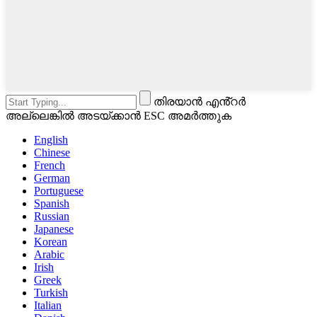
തിരയാൻ എൻ്റർ
അല്ലെങ്കിൽ അടയ്ക്കാൻ ESC അമർത്തുക
English
Chinese
French
German
Portuguese
Spanish
Russian
Japanese
Korean
Arabic
Irish
Greek
Turkish
Italian