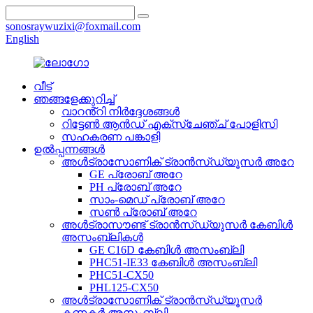
sonosraywuzixi@foxmail.com
English
വീട്
ഞങ്ങളേക്കുറിച്ച്
വാറൻ്റി നിർദ്ദേശങ്ങൾ
റിട്ടേൺ ആൻഡ് എക്സ്ചേഞ്ച് പോളിസി
സഹകരണ പങ്കാളി
ഉൽപ്പന്നങ്ങൾ
അൾട്രാസോണിക് ട്രാൻസ്ഡ്യൂസർ അറേ
GE പ്രോബ് അറേ
PH പ്രോബ് അറേ
സാം-മെഡ് പ്രോബ് അറേ
സൺ പ്രോബ് അറേ
അൾട്രാസൗണ്ട് ട്രാൻസ്ഡ്യൂസർ കേബിൾ
അസംബ്ലികൾ
GE C16D കേബിൾ അസംബ്ലി
PHC51-IE33 കേബിൾ അസംബ്ലി
PHC51-CX50
PHL125-CX50
അൾട്രാസോണിക് ട്രാൻസ്ഡ്യൂസർ
കണക്റ്റർ അസംബ്ലി