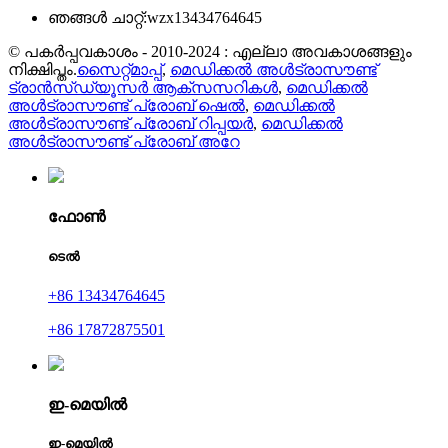
ഞങ്ങൾ ചാറ്റ്:
wzx13434764645
© പകർപ്പവകാശം - 2010-2024 : എല്ലാ അവകാശങ്ങളും
നിക്ഷിപ്തം.
സൈറ്റ്മാപ്പ്
,
മെഡിക്കൽ അൾട്രാസൗണ്ട്
ട്രാൻസ്ഡ്യൂസർ ആക്സസറികൾ
,
മെഡിക്കൽ
അൾട്രാസൗണ്ട് പ്രോബ് ഷെൽ
,
മെഡിക്കൽ
അൾട്രാസൗണ്ട് പ്രോബ് റിപ്പയർ
,
മെഡിക്കൽ
അൾട്രാസൗണ്ട് പ്രോബ് അറേ
ഫോൺ
ടെൽ
+86 13434764645
+86 17872875501
ഇ-മെയിൽ
ഇ-മെയിൽ